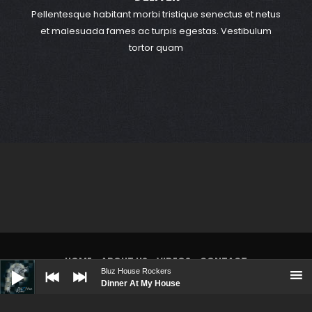
Pellentesque habitant morbi tristique senectus et netus
et malesuada fames ac turpis egestas. Vestibulum
tortor quam
HOME
ABOUT US
VIDEOS
CONTACT
Audio
Player
Bluz House Rockers
Dinner At My House
© Bluz House Rockers