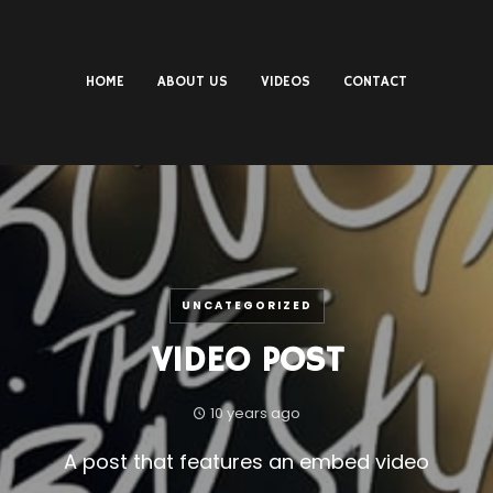
HOME
ABOUT US
VIDEOS
CONTACT
UNCATEGORIZED
VIDEO POST
10 years ago
A post that features an embed video