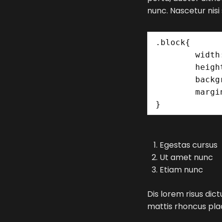
nunc. Nascetur nisi
.block{

	width: 320px;

	height: 200px;

	background: #f3f3f5;

	margin: 0 0 0 0;

}
Egestas cursus
Ut amet nunc
Etiam nunc
Dis lorem risus dic
mattis rhoncus plac