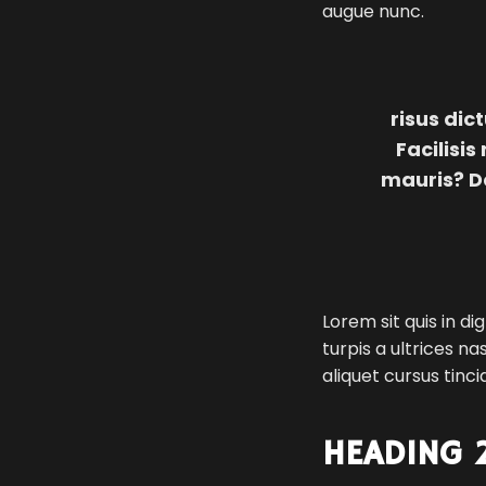
augue nunc.
risus dic
Facilisi
mauris? D
Lorem sit quis in d
turpis a ultrices 
aliquet cursus tinc
HEADING 