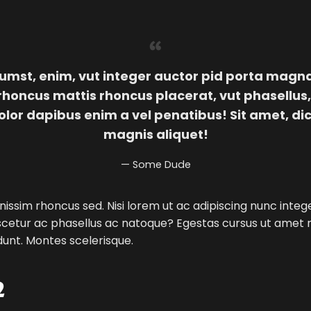
tumst, enim, vut integer auctor pid porta magn
s rhoncus mattis rhoncus placerat, vut phasellus,
olor dapibus enim a vel penatibus! Sit amet, di
magnis aliquet!
Some Dude
ignissim rhoncus sed. Nisi lorem ut ac adipiscing nunc integ
nascetur ac phasellus ac natoque? Egestas cursus ut amet
idunt. Montes scelerisque.
2