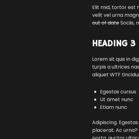
Elit mid, tortor es
velit vel urna magn
out of date
Sociis, 
HEADING 3
Lorem sit quis in di
turpis a ultrices 
aliquet
WTF
tincidu
Egestas cursus
Ut amet nunc
Etiam nunc
Adipiscing. Egestas u
placerat. Ac urna? 
porta, auctor ultri