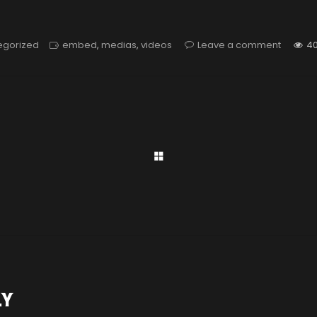
egorized
embed
,
medias
,
videos
Leave a comment
4
LY