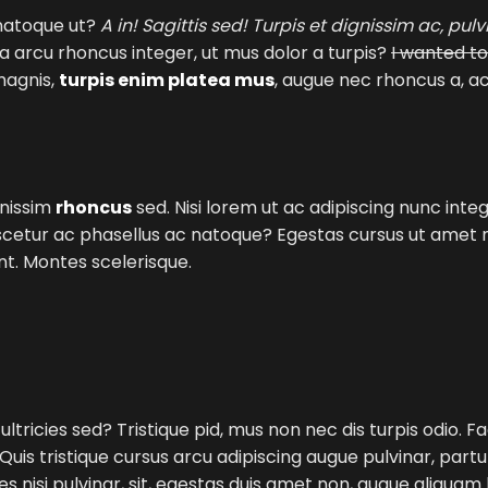
t natoque ut?
A in! Sagittis sed! Turpis et dignissim ac, pulv
a arcu rhoncus integer, ut mus dolor a turpis?
I wanted to 
magnis,
turpis enim platea mus
, augue nec rhoncus a, ac
gnissim
rhoncus
sed. Nisi lorem ut ac adipiscing nunc inte
nascetur ac phasellus ac natoque? Egestas cursus ut amet
nt. Montes scelerisque.
ltricies sed? Tristique pid, mus non nec dis turpis odio. Faci
Quis tristique cursus arcu adipiscing augue pulvinar, part
ces nisi pulvinar, sit, egestas duis amet non, augue aliqua