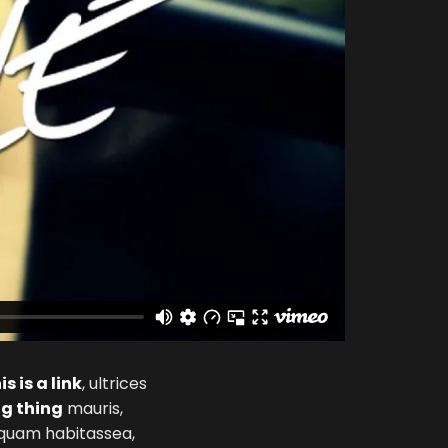
is is a link
, ultrices
g thing
mauris,
liquam habitassea,