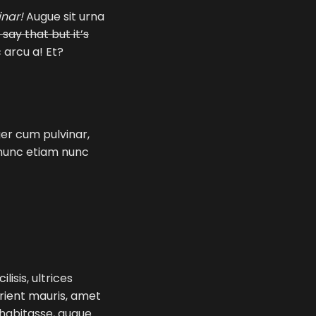
inar!
Augue sit urna
say that but it’s
 arcu a! Et?
ger cum pulvinar,
 nunc etiam nunc
lisis, ultrices
urient mauris, amet
m habitasse, augue