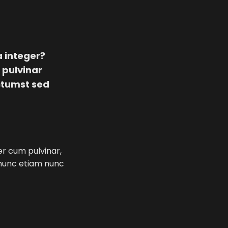
a integer?
 pulvinar
ctumst sed
er cum pulvinar,
 nunc etiam nunc