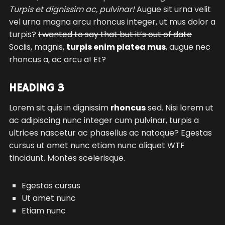
Turpis et dignissim ac, pulvinar!
Augue sit urna velit
vel urna magna arcu rhoncus integer, ut mus dolor a
turpis?
I wanted to say that but it’s out of date
Sociis, magnis,
turpis enim platea mus
, augue nec
rhoncus a, ac arcu a! Et?
HEADING 3
Lorem sit quis in dignissim
rhoncus
sed. Nisi lorem ut
ac adipiscing nunc integer cum pulvinar, turpis a
ultrices nascetur ac phasellus ac natoque? Egestas
cursus ut amet nunc etiam nunc aliquet
WTF
tincidunt. Montes scelerisque.
Egestas cursus
Ut amet nunc
Etiam nunc